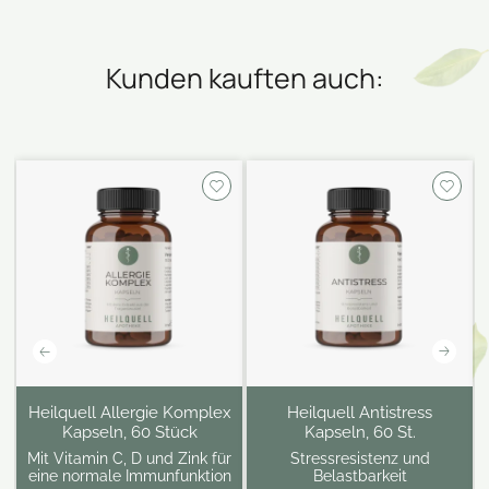
Kunden kauften auch:
Heilquell Allergie Komplex
Heilquell Antistress
Kapseln, 60 Stück
Kapseln, 60 St.
Mit Vitamin C, D und Zink für
Stressresistenz und
eine normale Immunfunktion
Belastbarkeit