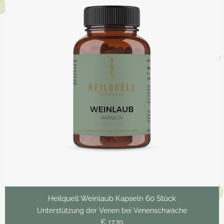
Heilquell Weinlaub Kapseln 60 Stück
Unterstützung der Venen bei Venenschwäche
€ 17,70