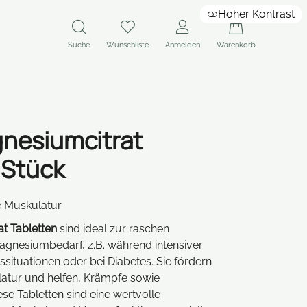
Hoher Kontrast
Suche
Wunschliste
Anmelden
Warenkorb
gnesiumcitrat
 Stück
e Muskulatur
t Tabletten
sind ideal zur raschen
gnesiumbedarf, z.B. während intensiver
situationen oder bei Diabetes. Sie fördern
atur und helfen, Krämpfe sowie
se Tabletten sind eine wertvolle