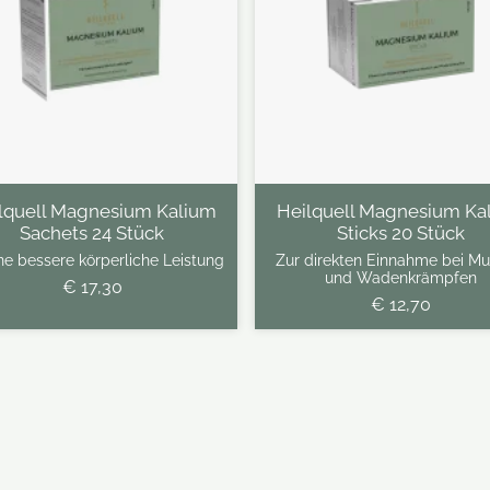
lquell Magnesium Kalium
Heilquell Magnesium Ka
Sachets 24 Stück
Sticks 20 Stück
ine bessere körperliche Leistung
Zur direkten Einnahme bei Mu
und Wadenkrämpfen
€ 17,30
€ 12,70