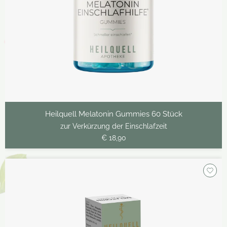
Heilquell Melatonin Gummies 60 Stück
zur Verkürzung der Einschlafzeit
€ 18,90