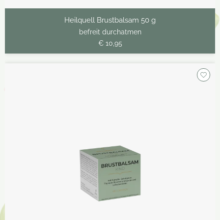
Heilquell Brustbalsam 50 g
befreit durchatmen
€ 10,95