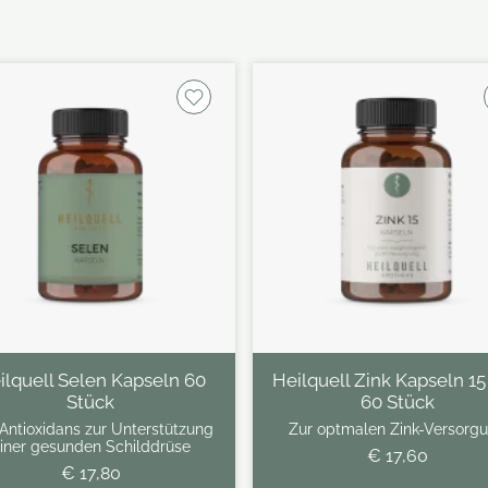
ilquell Selen Kapseln 60
Heilquell Zink Kapseln 1
Stück
60 Stück
Antioxidans zur Unterstützung
Zur optmalen Zink-Versorg
iner gesunden Schilddrüse
€ 17,60
€ 17,80