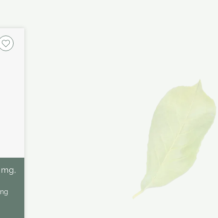
5 mg,
ung