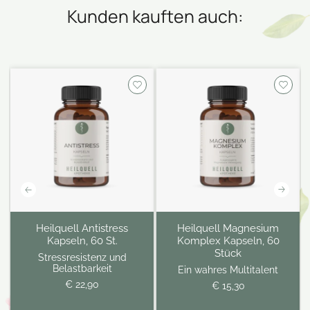
Kunden kauften auch:
Heilquell Antistress
Heilquell Magnesium
Kapseln, 60 St.
Komplex Kapseln, 60
Stück
Stressresistenz und
Belastbarkeit
Ein wahres Multitalent
€ 22,90
€ 15,30