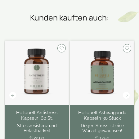
Kunden kauften auch:
Heilquell Antistress
Heilquell Ashwaganda
Kapseln, 60 St.
Kapseln 30 Stück
Stressresistenz und
Gegen Stress ist eine
Belastbarkeit
Wurzel gewachsen!
€ 22,90
€ 17,50