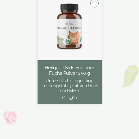
Heilquell Kids Schlauer
Fuchs Pulver 250 g
Unterstützt die geistige
Leistungsfähigkeit von Groß
und Klein
€ 25,60